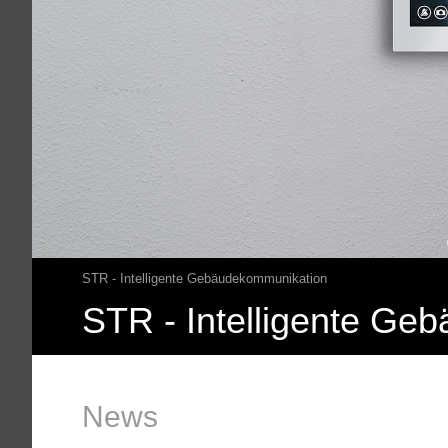
STR - Intelligente Gebäudekommunikation
Pfadnavigation
STR - Intelligente Ge
News
Hauptinhalt