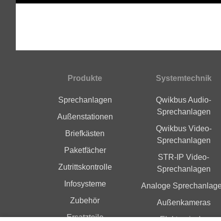
Produkte
Systemtechnik
Fußbereich
Sprechanlagen
Qwikbus Audio-
Sprechanlagen
Außenstationen
Qwikbus Video-
Briefkästen
Sprechanlagen
Paketfächer
STR-IP Video-
Zutrittskontrolle
Sprechanlagen
Infosysteme
Analoge Sprechanlag
Zubehör
Außenkameras
Ersatzteile
Elektronische