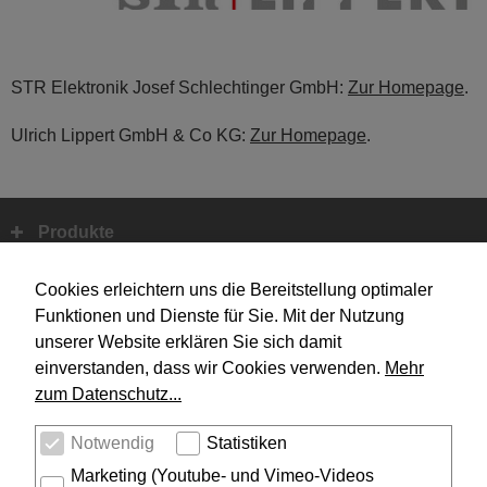
STR Elektronik Josef Schlechtinger GmbH:
Zur Homepage
.
Ulrich Lippert GmbH & Co KG:
Zur Homepage
.
Produkte
Fußbereich
Systemtechnik
Cookies erleichtern uns die Bereitstellung optimaler
Funktionen und Dienste für Sie. Mit der Nutzung
unserer Website erklären Sie sich damit
Design
einverstanden, dass wir Cookies verwenden.
Mehr
zum Datenschutz...
Unternehmen
Notwendig
Statistiken
Service
Marketing (Youtube- und Vimeo-Videos