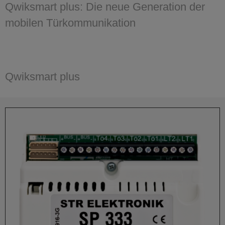
Qwiksmart plus: Die neue Generation der
Hauptinhalt
mobilen Türkommunikation
Qwiksmart plus