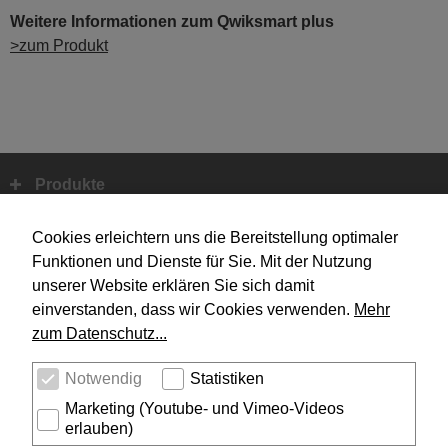
Weitere Informationen zum Qwiksmart plus
>zum Produkt
Produkte
Fußbereich
Systemtechnik
Cookies erleichtern uns die Bereitstellung optimaler
Funktionen und Dienste für Sie. Mit der Nutzung
unserer Website erklären Sie sich damit
Design
einverstanden, dass wir Cookies verwenden.
Mehr
zum Datenschutz...
Unternehmen
Notwendig
Statistiken
Service
Marketing (Youtube- und Vimeo-Videos
erlauben)
Rechtliches