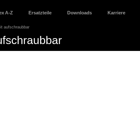
ex A-Z
Ersatzteile
Downloads
Karriere
it aufschraubbar
ufschraubbar