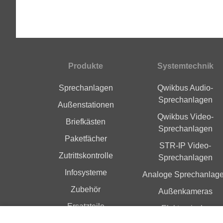
Produkte
Systemtechnik
Fußbereich
Sprechanlagen
Qwikbus Audio-
Sprechanlagen
Außenstationen
Qwikbus Video-
Briefkästen
Sprechanlagen
Paketfächer
STR-IP Video-
Zutrittskontrolle
Sprechanlagen
Infosysteme
Analoge Sprechanlag
Zubehör
Außenkameras
Ersatzteile
Elektronische
Zutrittskontrolle