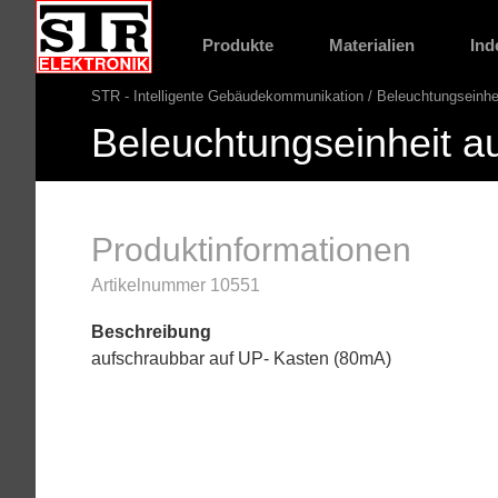
Gehe
STR
direkt
Website
Produkte
Materialien
Ind
Hauptnavigation
zu:
STR - Intelligente Gebäudekommunikation
Beleuchtungseinhe
Pfadnavigation
Beleuchtungseinheit a
Produktinformationen
Artikelnummer 10551
Beschreibung
aufschraubbar auf UP- Kasten (80mA)