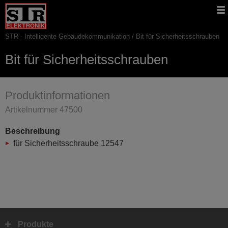
Gehe
STR
Hauptnavigation
direkt
Website
zu:
STR - Intelligente Gebäudekommunikation
Bit für Sicherheitsschrauben
Pfadnavigation
Bit für Sicherheitsschrauben
Produktinformationen
Artikelnummer 47500
Beschreibung
für Sicherheitsschraube 12547
Produkte