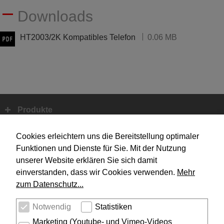
Downloads
HT2003/2K Kompatibles Telefon
0.06 MB
Produkte
Fußbereich
Systemtechnik
Cookies erleichtern uns die Bereitstellung optimaler
Funktionen und Dienste für Sie. Mit der Nutzung
unserer Website erklären Sie sich damit
Design
einverstanden, dass wir Cookies verwenden.
Mehr
zum Datenschutz...
Unternehmen
Notwendig
Statistiken
Service
Marketing (Youtube- und Vimeo-Videos