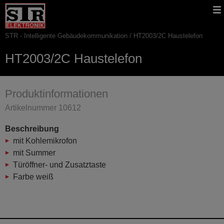
Gehe
STR
Hauptnavigation
direkt
Website
zu:
STR - Intelligente Gebäudekommunikation
HT2003/2C Haustelefon
Pfadnavigation
HT2003/2C Haustelefon
Produktinformationen
Artikelnummer 10612
Beschreibung
mit Kohlemikrofon
mit Summer
Türöffner- und Zusatztaste
Farbe weiß