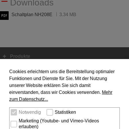
Downloads
Schaltplan NH208E
3.34 MB
Produkte
Fußbereich
Systemtechnik
Cookies erleichtern uns die Bereitstellung optimaler
Funktionen und Dienste für Sie. Mit der Nutzung
unserer Website erklären Sie sich damit
Design
einverstanden, dass wir Cookies verwenden.
Mehr
zum Datenschutz...
Unternehmen
Notwendig
Statistiken
Service
Marketing (Youtube- und Vimeo-Videos
erlauben)