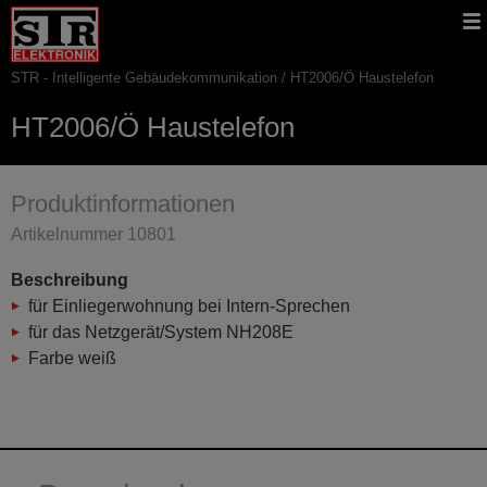
Gehe
STR
Hauptnavigation
direkt
Website
zu:
STR - Intelligente Gebäudekommunikation
HT2006/Ö Haustelefon
Pfadnavigation
HT2006/Ö Haustelefon
Produktinformationen
Artikelnummer 10801
Beschreibung
für Einliegerwohnung bei Intern-Sprechen
für das Netzgerät/System NH208E
Farbe weiß