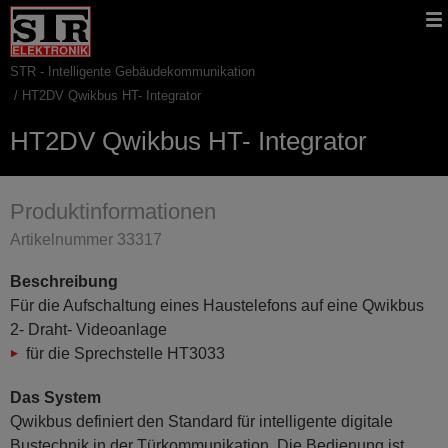
Gehe
STR
Hauptnavigation
direkt
Website
zu:
STR - Intelligente Gebäudekommunikation
Pfadnavigation
HT2DV Qwikbus HT- Integrator
HT2DV Qwikbus HT- Integrator
Produktinformationen
Artikelnummer 33317
Beschreibung
Für die Aufschaltung eines Haustelefons auf eine Qwikbus
2- Draht- Videoanlage
für die Sprechstelle HT3033
Das System
Qwikbus definiert den Standard für intelligente digitale
Bustechnik in der Türkommunikation. Die Bedienung ist