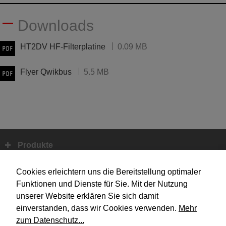
Downloads
HT2DV HF-Filterplatine
0.09 MB
Flyer Qwikbus
5.5 MB
Produkte
Fußbereich
Systemtechnik
Cookies erleichtern uns die Bereitstellung optimaler
Funktionen und Dienste für Sie. Mit der Nutzung
unserer Website erklären Sie sich damit
Design
einverstanden, dass wir Cookies verwenden.
Mehr
zum Datenschutz...
Unternehmen