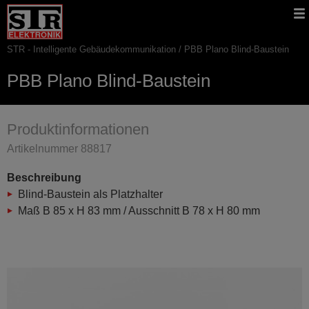
Gehe
STR
Hauptnavigation
direkt
Website
zu:
STR - Intelligente Gebäudekommunikation
PBB Plano Blind-Baustein
Pfadnavigation
PBB Plano Blind-Baustein
Produktinformationen
Artikelnummer 88817
Beschreibung
Blind-Baustein als Platzhalter
Maß B 85 x H 83 mm / Ausschnitt B 78 x H 80 mm