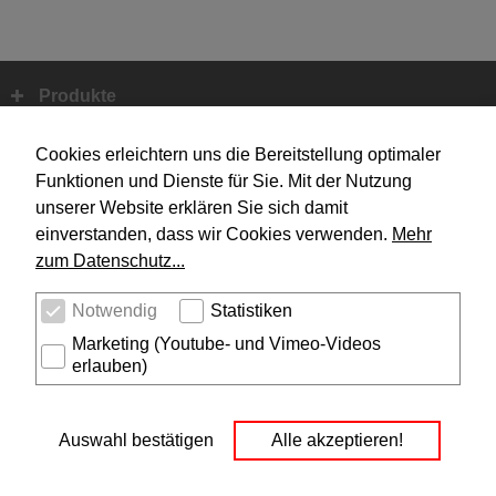
Produkte
Fußbereich
Systemtechnik
Cookies erleichtern uns die Bereitstellung optimaler
Funktionen und Dienste für Sie. Mit der Nutzung
unserer Website erklären Sie sich damit
Design
einverstanden, dass wir Cookies verwenden.
Mehr
zum Datenschutz...
Unternehmen
Notwendig
Statistiken
Service
Marketing (Youtube- und Vimeo-Videos
erlauben)
Rechtliches
Social Media
I
Y
Auswahl bestätigen
Alle akzeptieren!