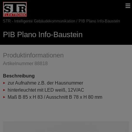
Gehe
STR
Hauptnavigation
direkt
Website
zu:
STR - Intelligente Gebäudekommunikation
PIB Plano Info-Baustein
Pfadnavigation
PIB Plano Info-Baustein
Produktinformationen
Artikelnummer 88818
Beschreibung
zur Aufnahme z.B. der Hausnummer
hinterleuchtet mit LED weiß, 12V/AC
Maß B 85 x H 83 / Ausschnitt B 78 x H 80 mm