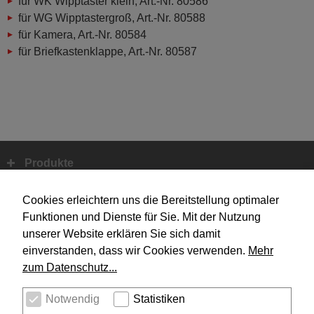
für WK Wipptaster klein, Art.-Nr. 80586
für WG Wipptastergroß, Art.-Nr. 80588
für Kamera, Art.-Nr. 80584
für Briefkastenklappe, Art.-Nr. 80587
Produkte
Fußbereich
Systemtechnik
Cookies erleichtern uns die Bereitstellung optimaler
Funktionen und Dienste für Sie. Mit der Nutzung
unserer Website erklären Sie sich damit
Design
einverstanden, dass wir Cookies verwenden.
Mehr
zum Datenschutz...
Unternehmen
Notwendig
Statistiken
Service