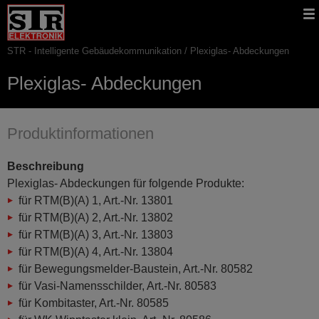
Gehe
STR
Hauptnavigation
direkt
Website
zu:
STR - Intelligente Gebäudekommunikation
Plexiglas- Abdeckungen
Pfadnavigation
Plexiglas- Abdeckungen
Produktinformationen
Beschreibung
Plexiglas- Abdeckungen für folgende Produkte:
für RTM(B)(A) 1, Art.-Nr. 13801
für RTM(B)(A) 2, Art.-Nr. 13802
für RTM(B)(A) 3, Art.-Nr. 13803
für RTM(B)(A) 4, Art.-Nr. 13804
für Bewegungsmelder-Baustein, Art.-Nr. 80582
für Vasi-Namensschilder, Art.-Nr. 80583
für Kombitaster, Art.-Nr. 80585