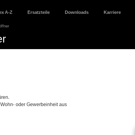
ex A-Z
Ersatzteile
Downloads
Karriere
ffner
er
üren.
r Wohn- oder Gewerbeinheit aus