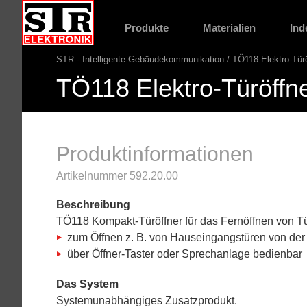
Gehe
STR
direkt
Website
Produkte
Materialien
Ind
Hauptnavigation
zu:
STR - Intelligente Gebäudekommunikation
TÖ118 Elektro-Türö
Pfadnavigation
TÖ118 Elektro-Türöffn
Produktinformationen
Artikelnummer 592.20.00
Beschreibung
TÖ118 Kompakt-Türöffner für das Fernöffnen von T
zum Öffnen z. B. von Hauseingangstüren von de
über Öffner-Taster oder Sprechanlage bedienbar
Das System
Systemunabhängiges Zusatzprodukt.