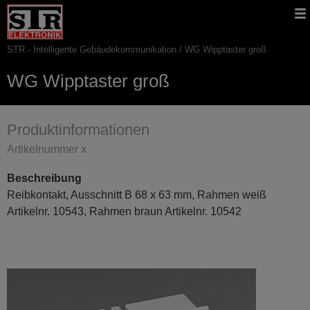
Gehe
STR
Hauptnavigation
direkt
Website
zu:
STR - Intelligente Gebäudekommunikation
WG Wipptaster groß
Pfadnavigation
WG Wipptaster groß
Produktinformationen
Artikelnummer x
Beschreibung
Reibkontakt, Ausschnitt B 68 x 63 mm, Rahmen weiß
Artikelnr. 10543, Rahmen braun Artikelnr. 10542