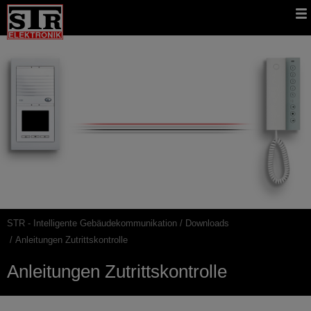
Gehe
STR
Hauptnavigation
direkt
Website
zu:
STR - Intelligente Gebäudekommunikation
Downloads
Pfadnavigation
Anleitungen Zutrittskontrolle
Anleitungen Zutrittskontrolle