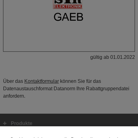
gültig ab 01.01.2022
Über das
Kontaktformular
können Sie für das
Datenaustauschformat Datanorm Ihre Rabattgruppendatei
anfordern.
Produkte
Fußbereich