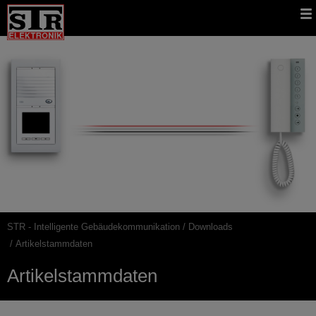
Gehe
STR
Hauptnavigation
direkt
Website
zu:
STR - Intelligente Gebäudekommunikation
Downloads
Pfadnavigation
Artikelstammdaten
Artikelstammdaten