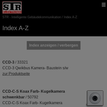
Gehe
STR
Hauptnavigation
direkt
Website
zu:
STR - Intelligente Gebäudekommunikation
Index A-Z
Pfadnavigation
Index A-Z
Index anzeigen / verbergen
Hauptinhalt
CCD-3
/ 33321
CCD-3 Qwikbus Kamera- Baustein s/w
zur Produktseite
CCD-C-S Koax Farb- Kugelkamera
schwenkbar
/ 50792
CCD-C-S Koax Farb- Kugelkamera