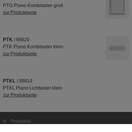
PTG Plano Kombitaster groß
zur Produktseite
PTK
/ 88820
PTK Plano Kombitaster klein
zur Produktseite
PTKL
/ 88814
PTKL Plano Lichttaster klein
zur Produktseite
Produkte
Fußbereich