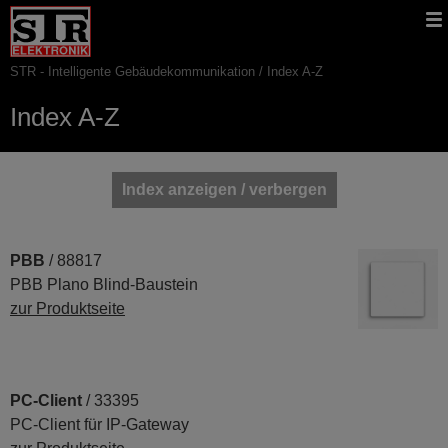
Gehe
STR
Hauptnavigation
direkt
Website
zu:
STR - Intelligente Gebäudekommunikation
Index A-Z
Pfadnavigation
Index A-Z
Index anzeigen / verbergen
Hauptinhalt
PBB
/ 88817
PBB Plano Blind-Baustein
zur Produktseite
PC-Client
/ 33395
PC-Client für IP-Gateway