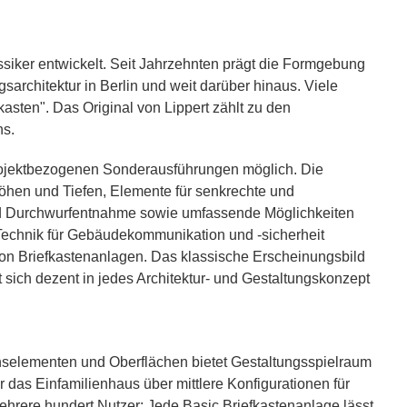
ssiker entwickelt. Seit Jahrzehnten prägt die Formgebung
sarchitektur in Berlin und weit darüber hinaus. Viele
asten". Das Original von Lippert zählt zu den
ns.
rojektbezogenen Sonderausführungen möglich. Die
Höhen und Tiefen, Elemente für senkrechte und
d Durchwurfentnahme sowie umfassende Möglichkeiten
 Technik für Gebäudekommunikation und -sicherheit
von Briefkastenanlagen. Das klassische Erscheinungsbild
 sich dezent in jedes Architektur- und Gestaltungskonzept
selementen und Oberflächen bietet Gestaltungsspielraum
r das Einfamilienhaus über mittlere Konfigurationen für
ehrere hundert Nutzer: Jede Basic Briefkastenanlage lässt