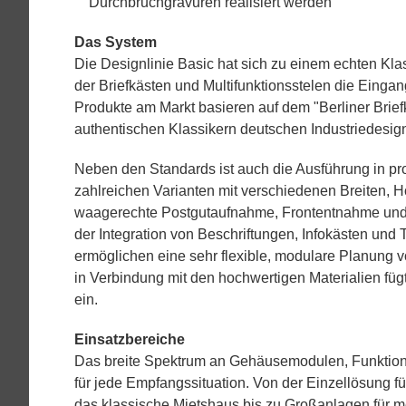
Durchbruchgravuren realisiert werden
Das System
Die Designlinie Basic hat sich zu einem echten Kla
der Briefkästen und Multifunktionsstelen die Eingang
Produkte am Markt basieren auf dem "Berliner Briefk
authentischen Klassikern deutschen Industriedesig
Neben den Standards ist auch die Ausführung in p
zahlreichen Varianten mit verschiedenen Breiten, 
waagerechte Postgutaufnahme, Frontentnahme un
der Integration von Beschriftungen, Infokästen und
ermöglichen eine sehr flexible, modulare Planung 
in Verbindung mit den hochwertigen Materialien fügt
ein.
Einsatzbereiche
Das breite Spektrum an Gehäusemodulen, Funktion
für jede Empfangssituation. Von der Einzellösung fü
das klassische Mietshaus bis zu Großanlagen für m