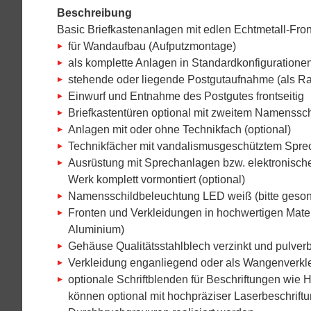
Beschreibung
Basic Briefkastenanlagen mit edlen Echtmetall-Fro
für Wandaufbau (Aufputzmontage)
als komplette Anlagen in Standardkonfigurationen 
stehende oder liegende Postgutaufnahme (als R
Einwurf und Entnahme des Postgutes frontseitig
Briefkastentüren optional mit zweitem Namensschi
Anlagen mit oder ohne Technikfach (optional)
Technikfächer mit vandalismusgeschütztem Sprechgi
Ausrüstung mit Sprechanlagen bzw. elektronischer
Werk komplett vormontiert (optional)
Namensschildbeleuchtung LED weiß (bitte gesond
Fronten und Verkleidungen in hochwertigen Mater
Aluminium)
Gehäuse Qualitätsstahlblech verzinkt und pulver
Verkleidung enganliegend oder als Wangenverkle
optionale Schriftblenden für Beschriftungen wie
können optional mit hochpräziser Laserbeschrift