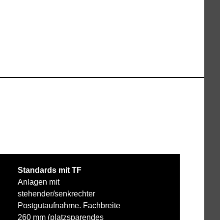
Standards mit TF
Anlagen mit
stehender/senkrechter
Postgutaufnahme. Fachbreite
260 mm (platzsparendes