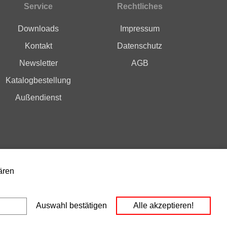
Service
Rechtliches
Downloads
Impressum
Kontakt
Datenschutz
Newsletter
AGB
Katalogbestellung
Außendienst
ären
Instagram
YouTube
Social Media
Auswahl bestätigen
Alle akzeptieren!