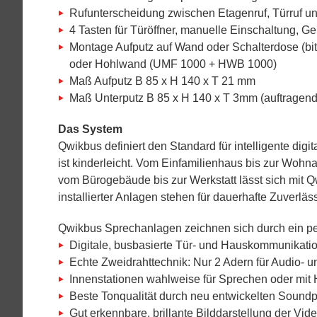
Rufunterscheidung zwischen Etagenruf, Türruf und
4 Tasten für Türöffner, manuelle Einschaltung, Ge
Montage Aufputz auf Wand oder Schalterdose (bit
oder Hohlwand (UMF 1000 + HWB 1000)
Maß Aufputz B 85 x H 140 x T 21 mm
Maß Unterputz B 85 x H 140 x T 3mm (auftragend
Das System
Qwikbus definiert den Standard für intelligente di
ist kinderleicht. Vom Einfamilienhaus bis zur Wohn
vom Bürogebäude bis zur Werkstatt lässt sich mit 
installierter Anlagen stehen für dauerhafte Zuverläss
Qwikbus Sprechanlagen zeichnen sich durch ein p
Digitale, busbasierte Tür- und Hauskommunikatio
Echte Zweidrahttechnik: Nur 2 Adern für Audio-
Innenstationen wahlweise für Sprechen oder mit H
Beste Tonqualität durch neu entwickelten Sound
Gut erkennbare, brillante Bilddarstellung der Vid