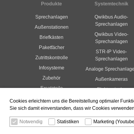
Produkte
Systemtechnik
Fußbereich
Sprechanlagen
Qwikbus Audio-
Sprechanlagen
Außenstationen
Qwikbus Video-
Briefkästen
Sprechanlagen
Paketfächer
STR-IP Video-
Zutrittskontrolle
Sprechanlagen
Infosysteme
Analoge Sprechanlag
Zubehör
Außenkameras
Ersatzteile
Elektronische
Zutrittskontrolle
Index A-Z
Cookies erleichtern uns die Bereitstellung optimaler Funkt
Sie sich damit einverstanden, dass wir Cookies verwende
Notwendig
Statistiken
Marketing (Youtub