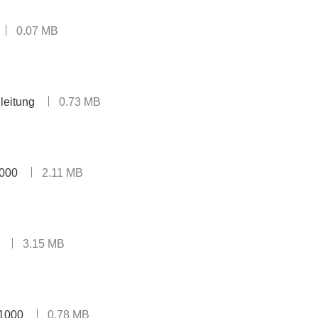
0.07 MB
eitung
0.73 MB
1000
2.11 MB
3.15 MB
e1000
0.78 MB