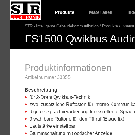
Gehe
STR
direkt
Website
Produkte
Materialien
Ind
Hauptnavigation
zu:
STR - Intelligente Gebäudekommunikation
Produkte
Innenst
Pfadnavigation
FS1500 Qwikbus Audio-
Produktinformationen
Artikelnummer 33355
Beschreibung
für 2-Draht Qwikbus-Technik
zwei zusätzliche Ruftasten für interne Kommunika
digitale Sprachverarbeitung für exzellente Sprach
9 wählbare Ruftöne für den Türruf (Etage fix)
Lautstärke einstellbar
Stummschaltung mit optischer Anzeige