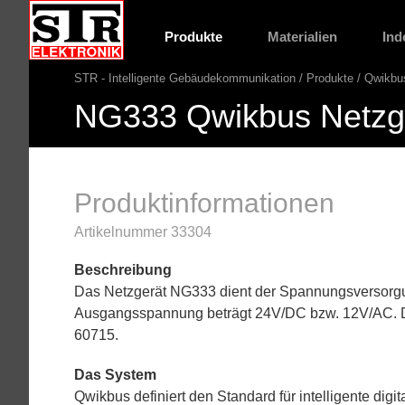
Gehe
STR
direkt
Website
Produkte
Materialien
Ind
Hauptnavigation
zu:
STR - Intelligente Gebäudekommunikation
Produkte
Qwikbu
Pfadnavigation
NG333 Qwikbus Netzge
Produktinformationen
Artikelnummer 33304
Beschreibung
Das Netzgerät NG333 dient der Spannungsversorg
Ausgangsspannung beträgt 24V/DC bzw. 12V/AC. Di
60715.
Das System
Qwikbus definiert den Standard für intelligente di