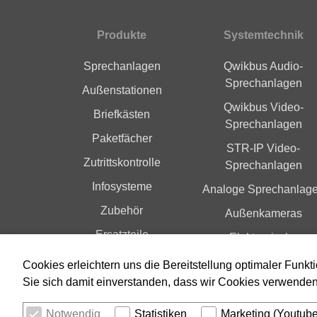
Produkte
Systemtechnik
Fußbereich
Sprechanlagen
Qwikbus Audio-
Sprechanlagen
Außenstationen
Qwikbus Video-
Briefkästen
Sprechanlagen
Paketfächer
STR-IP Video-
Zutrittskontrolle
Sprechanlagen
Infosysteme
Analoge Sprechanlag
Zubehör
Außenkameras
Ersatzteile
Elektronische
Zutrittskontrolle
Index A-Z
Cookies erleichtern uns die Bereitstellung optimaler Funkt
Sie sich damit einverstanden, dass wir Cookies verwende
Notwendig
Statistiken
Marketing (Youtub