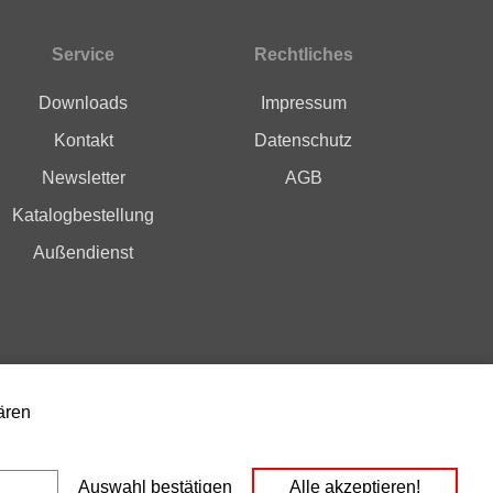
Service
Rechtliches
Downloads
Impressum
Kontakt
Datenschutz
Newsletter
AGB
Katalogbestellung
Außendienst
ären
Instagram
YouTube
Social Media
Auswahl bestätigen
Alle akzeptieren!