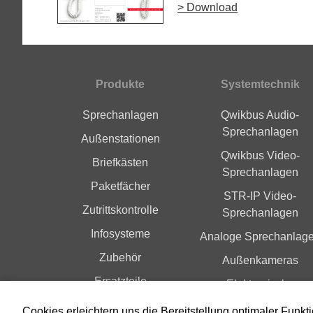
> Download
Produkte
Systemtechnik
Fußbereich
Sprechanlagen
Qwikbus Audio-
Sprechanlagen
Außenstationen
Qwikbus Video-
Briefkästen
Sprechanlagen
Paketfächer
STR-IP Video-
Zutrittskontrolle
Sprechanlagen
Infosysteme
Analoge Sprechanlag
Zubehör
Außenkameras
Ersatzteile
Elektronische
Zutrittskontrolle
Index A-Z
Cookies erleichtern uns die Bereitstellung optimaler Funkt