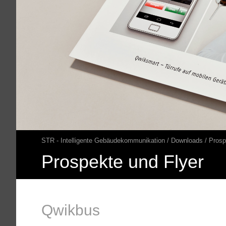
STR - Intelligente Gebäudekommunikation
Downloads
Prosp
Pfadnavigation
Prospekte und Flyer
Qwikbus
Hauptinhalt