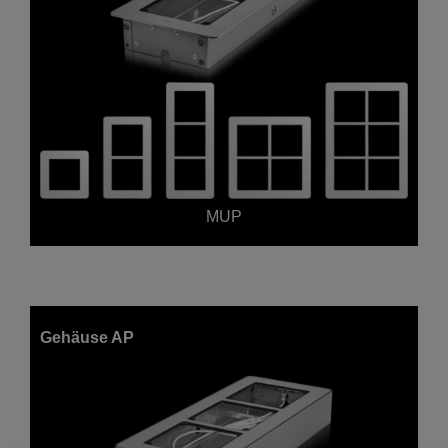
MUP
Gehäuse AP