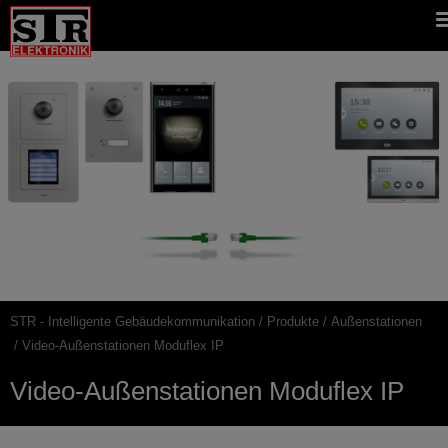
Gehe
STR
Hauptnavigation
direkt
Website
zu:
STR - Intelligente Gebäudekommunikation
Produkte
Außenstationen
Pfadnavigation
Video-Außenstationen Moduflex IP
Video-Außenstationen Moduflex IP