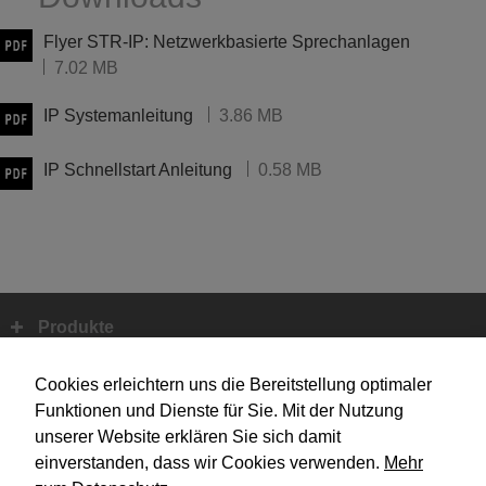
Flyer STR-IP: Netzwerkbasierte Sprechanlagen
7.02 MB
IP Systemanleitung
3.86 MB
IP Schnellstart Anleitung
0.58 MB
Produkte
Fußbereich
Systemtechnik
Cookies erleichtern uns die Bereitstellung optimaler
Funktionen und Dienste für Sie. Mit der Nutzung
unserer Website erklären Sie sich damit
Design
einverstanden, dass wir Cookies verwenden.
Mehr