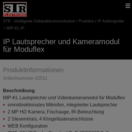
Gehe
STR
Hauptnavigation
direkt
Website
zu:
STR - Intelligente Gebäudekommunikation
Produkte
IP Außengeräte
Pfadnavigation
MIP-KL-IP
IP Lautsprecher und Kameramodul
für Moduflex
Produktinformationen
Artikelnummer 43511
Beschreibung
MIP-KL Lautsprecher und Videokameramodul für Moduflex
omnidirektionales Mikrofon, integrierter Lautsprecher
2 MP HD Kamera, Fischauge, IR-Beleuchtung
2 Steuerrelais, 4 Klingeltasteranschlüsse
WEB Konfiguration