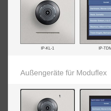
IP-KL-1
IP-TD
Außengeräte für Moduflex