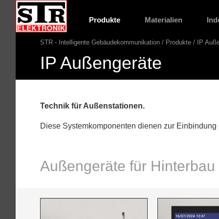
Gehe
STR
direkt
Website
Produkte
Materialien
Ind
Hauptnavigation
zu:
STR - Intelligente Gebäudekommunikation
Produkte
IP Auße
Pfadnavigation
IP Außengeräte
Technik für Außenstationen.
Hauptinhalt
Diese Systemkomponenten dienen zur Einbindung d
Außengeräte für Hinterbau