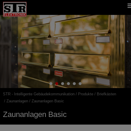
Gehe
STR
Hauptnavigation
direkt
Website
zu:
STR - Intelligente Gebäudekommunikation
Produkte
Briefkästen
Pfadnavigation
Zaunanlagen
Zaunanlagen Basic
Zaunanlagen Basic