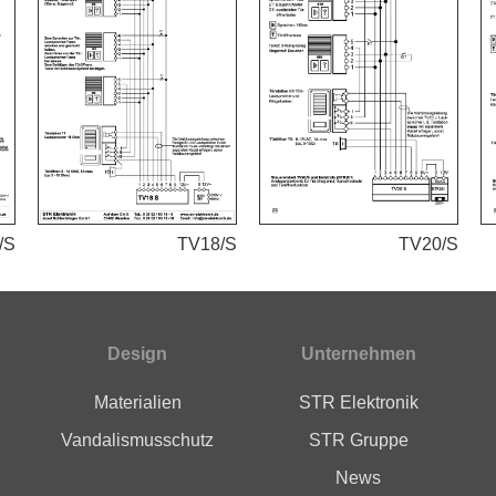
/S
TV18/S
TV20/S
Design
Unternehmen
Materialien
STR Elektronik
Vandalismusschutz
STR Gruppe
News