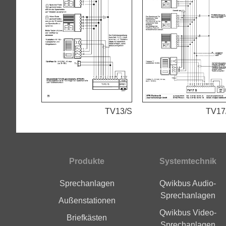
TV13/S
TV17
Produkte
Systemtechnik
Fußbereich
Sprechanlagen
Qwikbus Audio-
Sprechanlagen
Außenstationen
Qwikbus Video-
Briefkästen
Sprechanlagen