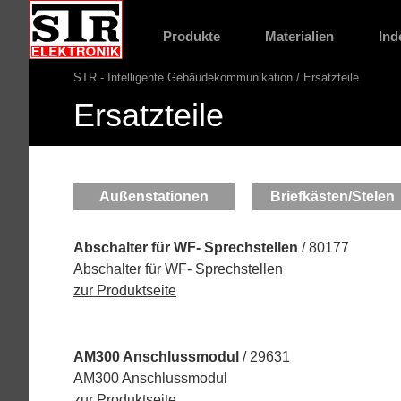
Gehe
STR
direkt
Website
Produkte
Materialien
Ind
Hauptnavigation
zu:
STR - Intelligente Gebäudekommunikation
Ersatzteile
Pfadnavigation
Ersatzteile
Außenstationen
Briefkästen/Stelen
Hauptinhalt
Abschalter für WF- Sprechstellen
/ 80177
Abschalter für WF- Sprechstellen
zur Produktseite
AM300 Anschlussmodul
/ 29631
AM300 Anschlussmodul
zur Produktseite