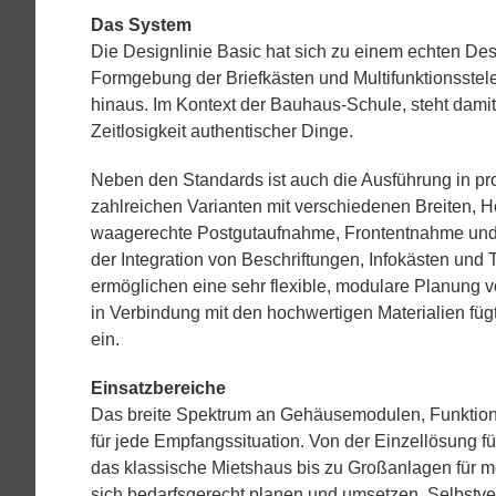
Das System
Die Designlinie Basic hat sich zu einem echten Desi
Formgebung der Briefkästen und Multifunktionsstele
hinaus. Im Kontext der Bauhaus-Schule, steht damit d
Zeitlosigkeit authentischer Dinge.
Neben den Standards ist auch die Ausführung in p
zahlreichen Varianten mit verschiedenen Breiten, 
waagerechte Postgutaufnahme, Frontentnahme un
der Integration von Beschriftungen, Infokästen und
ermöglichen eine sehr flexible, modulare Planung 
in Verbindung mit den hochwertigen Materialien fügt
ein.
Einsatzbereiche
Das breite Spektrum an Gehäusemodulen, Funktion
für jede Empfangssituation. Von der Einzellösung fü
das klassische Mietshaus bis zu Großanlagen für m
sich bedarfsgerecht planen und umsetzen. Selbstver