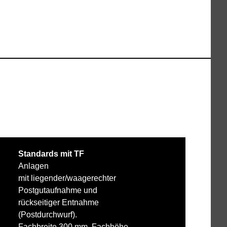
Standards mit TF
Anlagen
mit liegender/waagerechter
Postgutaufnahme und
rückseitiger Entnahme
(Postdurchwurf).
Fachbreite 300 mm, Fachhöhe