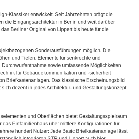
gn-Klassiker entwickelt. Seit Jahrzehnten prägt die
n die Eingangsarchitektur in Berlin und weit darüber
as Berliner Original von Lippert bis heute für die
rojektbezogenen Sonderausführungen möglich. Die
Höhen und Tiefen, Elemente für senkrechte und
d Durchwurfentnahme sowie umfassende Möglichkeiten
 Technik für Gebäudekommunikation und -sicherheit
von Briefkastenanlagen. Das klassische Erscheinungsbild
 sich dezent in jedes Architektur- und Gestaltungskonzept
selementen und Oberflächen bietet Gestaltungsspielraum
r das Einfamilienhaus über mittlere Konfigurationen für
ehrere hundert Nutzer: Jede Basic Briefkastenanlage lässt
ständlich integrieren STR und Lippert auch hier