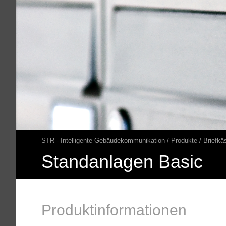
STR - Intelligente Gebäudekommunikation
Produkte
Briefkä
Pfadnavigation
Standanlagen Basic
Produktinformationen