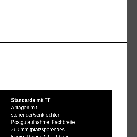
Standards mit TF
Anlagen mit
stehender/senkrechter
Postgutaufnahme. Fachbreite
260 mm (platzsparendes
Kompaktmodul), Fachhöhe