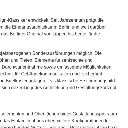
gn-Klassiker entwickelt. Seit Jahrzehnten prägt die
n die Eingangsarchitektur in Berlin und weit darüber
as Berliner Original von Lippert bis heute für die
rojektbezogenen Sonderausführungen möglich. Die
Höhen und Tiefen, Elemente für senkrechte und
d Durchwurfentnahme sowie umfassende Möglichkeiten
 Technik für Gebäudekommunikation und -sicherheit
von Briefkastenanlagen. Das klassische Erscheinungsbild
 sich dezent in jedes Architektur- und Gestaltungskonzept
selementen und Oberflächen bietet Gestaltungsspielraum
r das Einfamilienhaus über mittlere Konfigurationen für
ehrere hundert Nutzer: Jede Basic Briefkastenanlage lässt