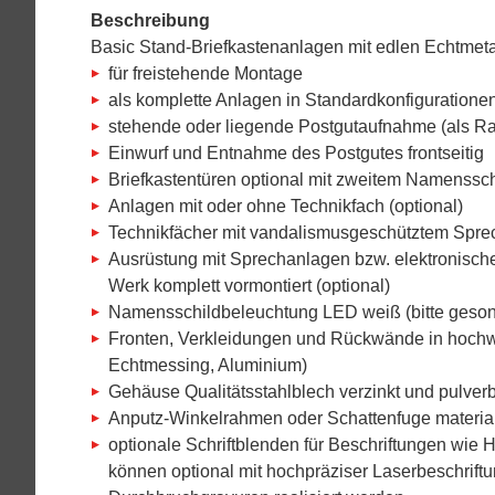
Beschreibung
Basic Stand-Briefkastenanlagen mit edlen Echtmeta
für freistehende Montage
als komplette Anlagen in Standardkonfigurationen 
stehende oder liegende Postgutaufnahme (als R
Einwurf und Entnahme des Postgutes frontseitig
Briefkastentüren optional mit zweitem Namensschi
Anlagen mit oder ohne Technikfach (optional)
Technikfächer mit vandalismusgeschütztem Sprechgi
Ausrüstung mit Sprechanlagen bzw. elektronischer
Werk komplett vormontiert (optional)
Namensschildbeleuchtung LED weiß (bitte gesond
Fronten, Verkleidungen und Rückwände in hochwer
Echtmessing, Aluminium)
Gehäuse Qualitätsstahlblech verzinkt und pulver
Anputz-Winkelrahmen oder Schattenfuge material
optionale Schriftblenden für Beschriftungen wie
können optional mit hochpräziser Laserbeschrift