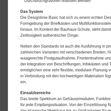
Durchbruchgravuren realisiert werden
Das System
Die Designlinie Basic hat sich zu einem echten Desi
Formgebung der Briefkästen und Multifunktionsstele
hinaus. Im Kontext der Bauhaus-Schule, steht damit d
Zeitlosigkeit authentischer Dinge.
Neben den Standards ist auch die Ausführung in p
zahlreichen Varianten mit verschiedenen Breiten, 
waagerechte Postgutaufnahme, Frontentnahme un
der Integration von Beschriftungen, Infokästen und
ermöglichen eine sehr flexible, modulare Planung 
in Verbindung mit den hochwertigen Materialien fügt
ein.
Einsatzbereiche
Das breite Spektrum an Gehäusemodulen, Funktion
für jede Empfangssituation. Von der Einzellösung fü
das klassische Mietshaus bis zu Großanlagen für m