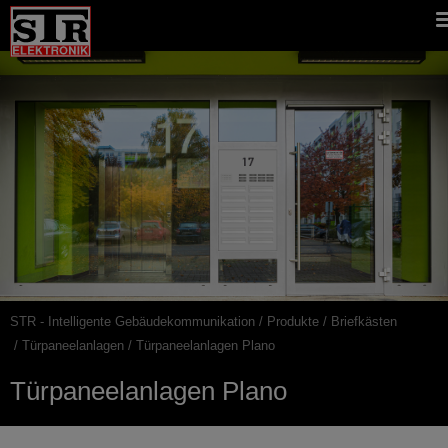
Gehe
STR
Hauptnavigation
direkt
Website
zu:
STR - Intelligente Gebäudekommunikation
Produkte
Briefkästen
Pfadnavigation
Türpaneelanlagen
Türpaneelanlagen Plano
Türpaneelanlagen Plano