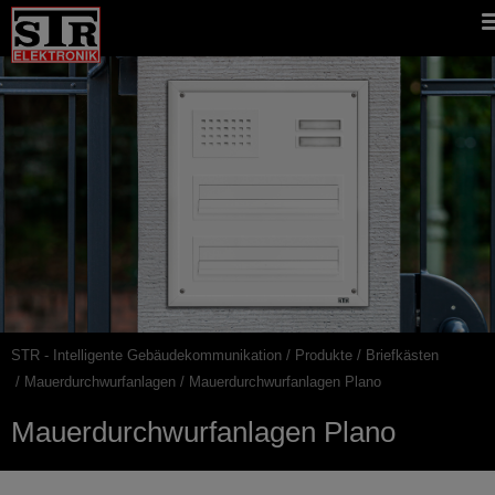
Gehe
STR
Hauptnavigation
direkt
Website
zu:
STR - Intelligente Gebäudekommunikation
Produkte
Briefkästen
Pfadnavigation
Mauerdurchwurfanlagen
Mauerdurchwurfanlagen Plano
Mauerdurchwurfanlagen Plano