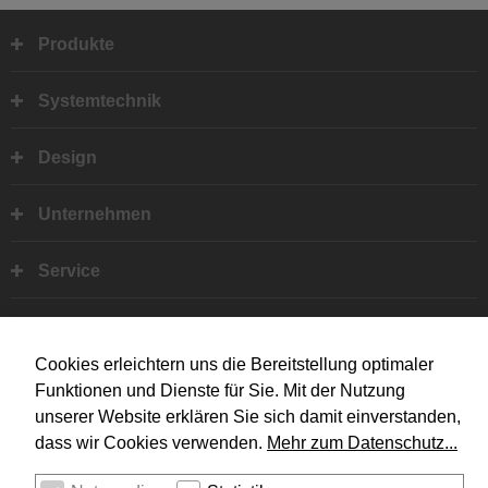
Produkte
Fußbereich
Systemtechnik
Design
Unternehmen
Service
Rechtliches
Social Media
Cookies erleichtern uns die Bereitstellung optimaler
I
Y
Funktionen und Dienste für Sie. Mit der Nutzung
unserer Website erklären Sie sich damit einverstanden,
dass wir Cookies verwenden.
Mehr zum Datenschutz...